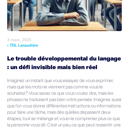
3 mars, 2025
•
TDL Lanaudière
Le trouble développemental du langage
: un défi invisible mais bien réel
Imaginez un instant que vous essayez de vous exprimer,
mais que les mots ne viennent pas comme vous le
souhaitez? Vous savez ce que vous voulez dire, mais les
phrases ne traduisent pas bien votre pensée. Imaginez aussi
que l’on vous donne différentes instructions ou informations
pour faire une tâche, mais dès qu’elles dépassent deux
étapes, tout se mélange et vous ne comprenez plus ce que
la personne vous dit. C’est un peu ce que peut ressentir une